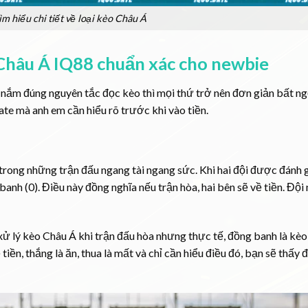
ìm hiểu chi tiết về loại kèo Châu Á
Châu Á IQ88 chuẩn xác cho newbie
nắm đúng nguyên tắc đọc kèo thì mọi thứ trở nên đơn giản bất ng
te mà anh em cần hiểu rõ trước khi vào tiền.
rong những trận đấu ngang tài ngang sức. Khi hai đội được đánh 
banh (0). Điều này đồng nghĩa nếu trận hòa, hai bên sẽ về tiền. Đội
ử lý kèo Châu Á khi trận đấu hòa nhưng thực tế, đồng banh là kèo
tiền, thắng là ăn, thua là mất và chỉ cần hiểu điều đó, bạn sẽ thấy 