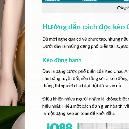
Cùng t
Hướng dẫn cách đọc kèo 
Dù mới nghe qua có vẻ phức tạp, nhưng nếu 
Dưới đây là những dạng phổ biến tại IQ88da
Kèo đồng banh
Đây là dạng cược phổ biến của Kèo Châu Á t
cân bằng tuyệt đối, nền tảng sẽ ra kèo đồng 
thắng thì người chơi đặt đội đó sẽ ăn đủ.
Điều khiến nhiều người nhầm là không biết x
hiểu nhất. Hiểu một cách đơn giản hòa thì về 
là một dạng kèo an toàn để khởi đầu.