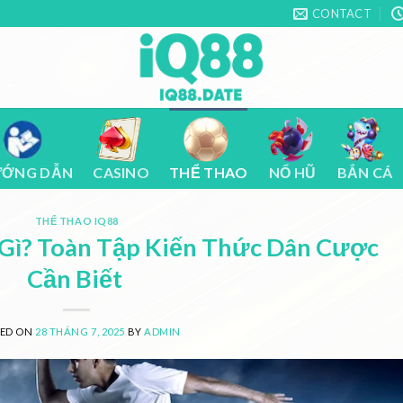
CONTACT
ỚNG DẪN
CASINO
THỂ THAO
NỔ HŨ
BẮN CÁ
THỂ THAO IQ88
 Gì? Toàn Tập Kiến Thức Dân Cược
Cần Biết
TED ON
28 THÁNG 7, 2025
BY
ADMIN