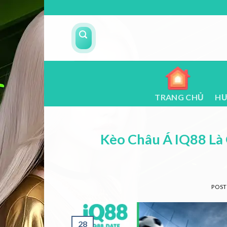
Skip
to
content
TRANG CHỦ
HƯ
Kèo Châu Á IQ88 Là
POS
28