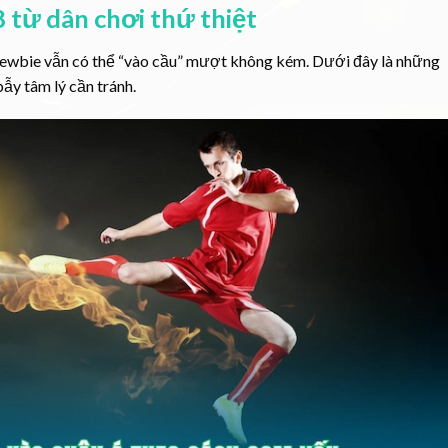
8 từ dân chơi thứ thiệt
 newbie vẫn có thể “vào cầu” mượt không kém. Dưới đây là những
bẫy tâm lý cần tránh.