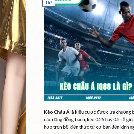
Th7
Kèo Châu Á
là kiểu cược được ưa chuộng bởi 
các dạng đồng banh, kèo 0.25 hay 0.5 sẽ giúp
hợp trọn bộ kiến thức từ cơ bản đến kinh n