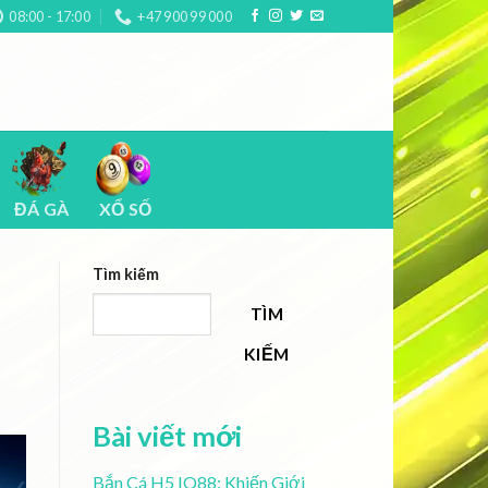
08:00 - 17:00
+47 900 99 000
ĐÁ GÀ
XỔ SỐ
Tìm kiếm
TÌM
KIẾM
Bài viết mới
Bắn Cá H5 IQ88: Khiến Giới