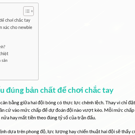
để chơi chắc tay
n xác cho newbie
ạnh?
thiệt
n sân
ểu đúng bản chất để chơi chắc tay
ân bằng giữa hai đội bóng có thực lực chênh lệch. Thay vì chỉ đặ
ẽ căn cứ vào mức chấp để dự đoán đội nào vượt kèo. Mỗi mức chấp
n nửa hay mất tiền theo đúng tỷ số của trận đấu.
ịnh dựa trên phong độ, lực lượng hay chiến thuật hai đội sẽ thấy 