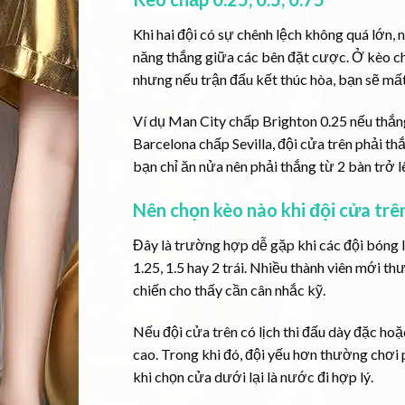
Khi hai đội có sự chênh lệch không quá lớn,
năng thắng giữa các bên đặt cược. Ở kèo chấ
nhưng nếu trận đấu kết thúc hòa, bạn sẽ mấ
Ví dụ Man City chấp Brighton 0.25 nếu thắng
Barcelona chấp Sevilla, đội cửa trên phải th
bạn chỉ ăn nửa nên phải thắng từ 2 bàn trở l
Nên chọn kèo nào khi đội cửa tr
Đây là trường hợp dễ gặp khi các đội bóng l
1.25, 1.5 hay 2 trái. Nhiều thành viên mới t
chiến cho thấy cần cân nhắc kỹ.
Nếu đội cửa trên có lịch thi đấu dày đặc ho
cao. Trong khi đó, đội yếu hơn thường chơi 
khi chọn cửa dưới lại là nước đi hợp lý.