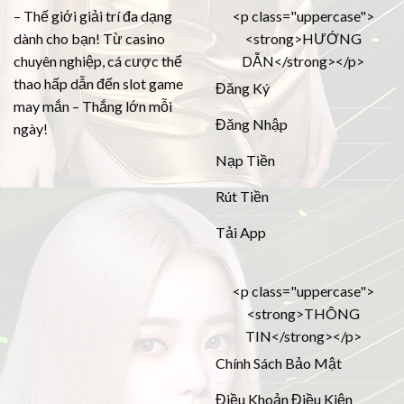
– Thế giới giải trí đa dạng
<p class="uppercase">
dành cho bạn! Từ casino
<strong>HƯỚNG
chuyên nghiệp, cá cược thể
DẪN</strong></p>
thao hấp dẫn đến slot game
Đăng Ký
may mắn – Thắng lớn mỗi
Đăng Nhập
ngày!
Nạp Tiền
Rút Tiền
Tải App
<p class="uppercase">
<strong>THÔNG
TIN</strong></p>
Chính Sách Bảo Mật
Điều Khoản Điều Kiện