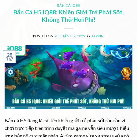
BẮN CÁ IQ88
Bắn Cá H5 IQ88: Khiến Giới Trẻ Phát Sốt,
Không Thử Hơi Phí!
POSTED ON
28 THÁNG 7, 2025
BY
ADMIN
28
Th7
Bắn cá H5 đang là cái tên khiến giới trẻ phát sốt rần rần vì
chơi trực tiếp trên trình duyệt mà game vẫn siêu mượt, hiệu
ứng bắn nổ cực mãn nhãn. Ai tìm game vừa xả stress vừa có