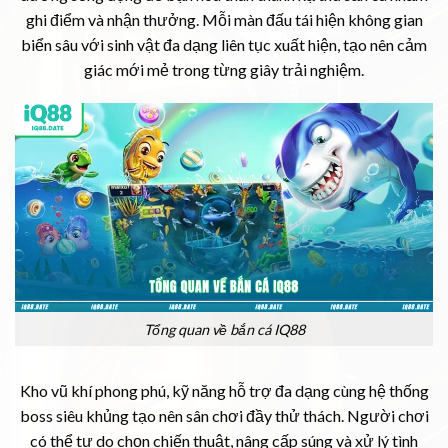
ghi điểm và nhận thưởng. Mỗi màn đấu tái hiện không gian
biển sâu với sinh vật đa dạng liên tục xuất hiện, tạo nên cảm
giác mới mẻ trong từng giây trải nghiệm.
Tổng quan về bắn cá IQ88
Kho vũ khí phong phú, kỹ năng hỗ trợ đa dạng cùng hệ thống
boss siêu khủng tạo nên sân chơi đầy thử thách. Người chơi
có thể tự do chọn chiến thuật, nâng cấp súng và xử lý tình