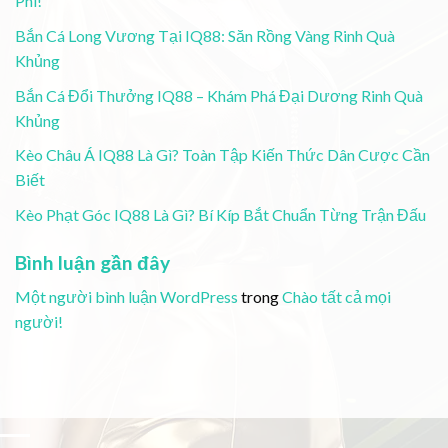
Phí!
Bắn Cá Long Vương Tại IQ88: Săn Rồng Vàng Rinh Quà
Khủng
Bắn Cá Đổi Thưởng IQ88 – Khám Phá Đại Dương Rinh Quà
Khủng
Kèo Châu Á IQ88 Là Gì? Toàn Tập Kiến Thức Dân Cược Cần
Biết
Kèo Phạt Góc IQ88 Là Gì? Bí Kíp Bắt Chuẩn Từng Trận Đấu
Bình luận gần đây
Một người bình luận WordPress
trong
Chào tất cả mọi
người!