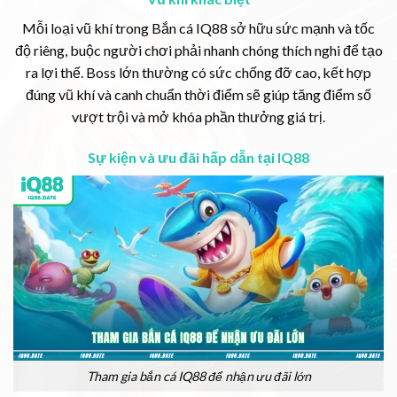
Mỗi loại vũ khí trong Bắn cá IQ88 sở hữu sức mạnh và tốc
độ riêng, buộc người chơi phải nhanh chóng thích nghi để tạo
ra lợi thế. Boss lớn thường có sức chống đỡ cao, kết hợp
đúng vũ khí và canh chuẩn thời điểm sẽ giúp tăng điểm số
vượt trội và mở khóa phần thưởng giá trị.
Sự kiện và ưu đãi hấp dẫn tại IQ88
Tham gia bắn cá IQ88 để nhận ưu đãi lớn