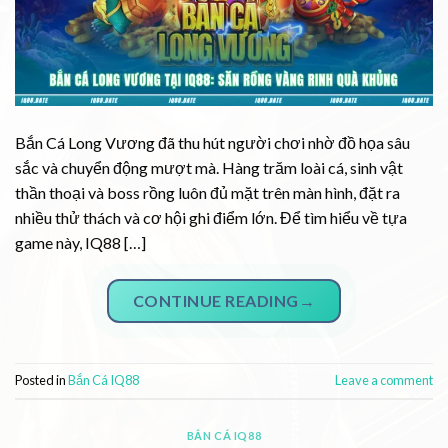
Bắn Cá Long Vương đã thu hút người chơi nhờ đồ họa sâu
sắc và chuyển động mượt mà. Hàng trăm loài cá, sinh vật
thần thoại và boss rồng luôn đủ mặt trên màn hình, đặt ra
nhiều thử thách và cơ hội ghi điểm lớn. Để tìm hiểu về tựa
game này, IQ88 […]
CONTINUE READING
→
Posted in
Bắn Cá IQ88
Leave a comment
BẮN CÁ IQ88